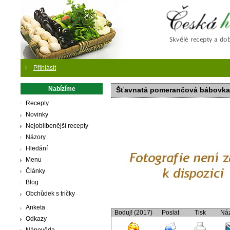
Česká
Přihlásit
Nabízíme
Šťavnatá pomerančová bábovka
Recepty
Novinky
Nejoblíbenější recepty
Názory
Hledání
Menu
Články
Blog
Obchůdek s tričky
Anketa
Boduj! (2017)
Poslat
Tisk
Ná
Odkazy