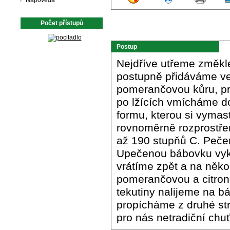
Nápověda
Počet přístupů
Postup
Nejdříve utřeme změkl
postupně přidáváme ve
pomerančovou kůru, p
po lžících vmícháme d
formu, kterou si vyma
rovnoměrně rozprostře
až 190 stupňů C. Peče
Upečenou bábovku vyk
vrátíme zpět a na něk
pomerančovou a citron
tekutiny nalijeme na b
propícháme z druhé str
pro nás netradiční chuť