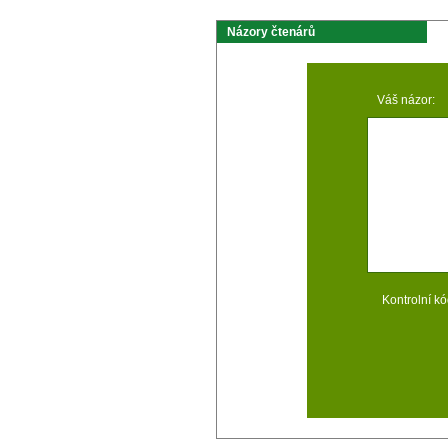
Názory čtenárů
Váš názor:
Kontrolní kó