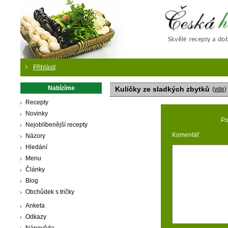
Česká
Přihlásit
Nabízíme
Kuličky ze sladkých zbytků
(
vde
)
Recepty
Novinky
Po
Nejoblíbenější recepty
Komentář:
Názory
Hledání
Menu
Články
Blog
Obchůdek s tričky
Anketa
Odkazy