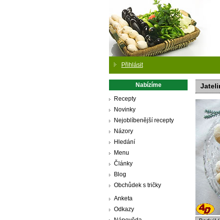
Přihlásit
Nabízíme
Jatel
Recepty
Novinky
Nejoblíbenější recepty
Názory
Hledání
Menu
Články
Blog
Obchůdek s tričky
Anketa
Odkazy