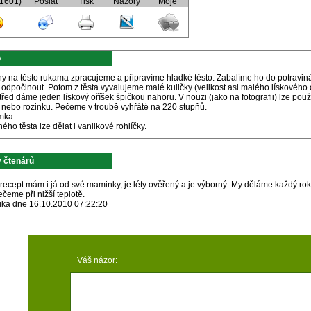
(1601)
Poslat
Tisk
Názory
Moje
p
ny na těsto rukama zpracujeme a připravíme hladké těsto. Zabalíme ho do potravin
odpočinout. Potom z těsta vyvalujeme malé kuličky (velikost asi malého lískového o
řed dáme jeden lískový oříšek špičkou nahoru. V nouzi (jako na fotografii) lze pou
 nebo rozinku. Pečeme v troubě vyhřáté na 220 stupňů.
mka:
ného těsta lze dělat i vanilkové rohlíčky.
 čtenárů
recept mám i já od své maminky, je léty ověřený a je výborný. My děláme každý rok z
čeme při nižší teplotě.
ika dne 16.10.2010 07:22:20
Váš názor: