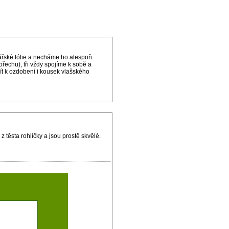
ářské fólie a necháme ho alespoň
řechu), tři vždy spojíme k sobě a
žít k ozdobení i kousek vlašského
 těsta rohlíčky a jsou prostě skvělé.