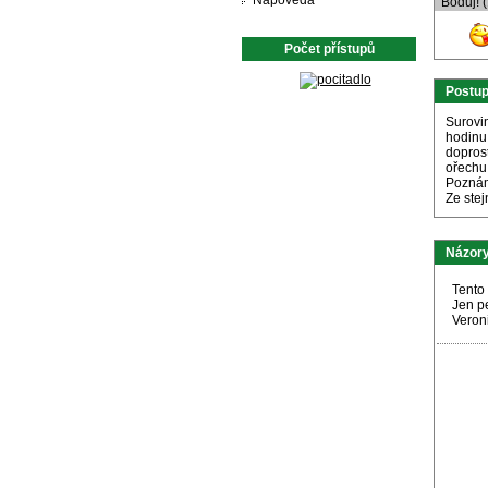
Nápověda
Boduj! 
Počet přístupů
Postu
Surovi
hodinu 
doprost
ořechu
Pozná
Ze stej
Názory
Tento 
Jen pe
Veron