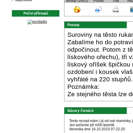
Nápověda
Boduj! (1601)
Poslat
Tisk
Ná
Počet přístupů
Postup
Suroviny na těsto ruka
Zabalíme ho do potrav
odpočinout. Potom z tě
lískového ořechu), tři
lískový oříšek špičkou 
ozdobení i kousek vla
vyhřáté na 220 stupňů.
Poznámka:
Ze stejného těsta lze dě
Názory čtenárů
Tento recept mám i já od své maminky, j
Jen pečeme při nižší teplotě.
Veronika dne 16.10.2010 07:22:20