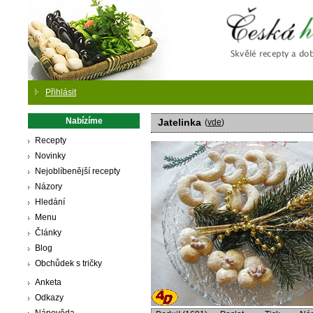
Česká
Přihlásit
Nabízíme
Jatelinka
(
vde
)
Recepty
Novinky
Nejoblíbenější recepty
Názory
Hledání
Menu
Články
Blog
Obchůdek s tričky
Anketa
Odkazy