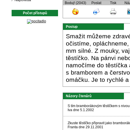
Nápověda
Boduj! (2043)
Poslat
Tisk
Ná
Počet přístupů
Postup
Smažit můžeme zdravé 
očistíme, opláchneme, 
mm silné. Z mouky, vaj
těstíčko. Na pánvi nebo
namočíme do těstíčka
s bramborem a čerstvou
omáčku. Je to rychlé a
Názory čtenárů
S tím bramborákovým těstíčkem s nivou
Iva dne 5.1.2002
Zkuste těstíčko připravit jako bramborá
Franta dne 29.11.2001