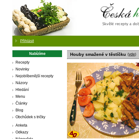
Česká
Přihlásit
Nabízíme
Houby smažené v těstíčku
(
vde
)
Recepty
Novinky
Nejoblíbenější recepty
Názory
Hledání
Menu
Články
Blog
Obchůdek s tričky
Anketa
Odkazy