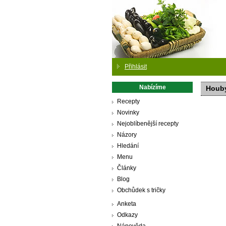
Přihlásit
Nabízíme
Houby
Recepty
Novinky
Nejoblíbenější recepty
Názory
Hledání
Menu
Články
Blog
Obchůdek s tričky
Anketa
Odkazy