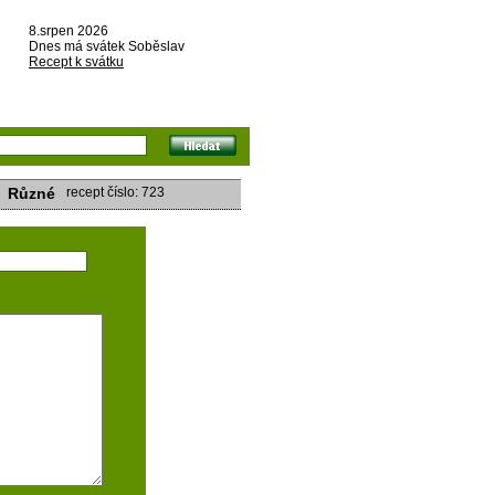
8.srpen 2026
Dnes má svátek Soběslav
Recept k svátku
Různé
recept číslo: 723