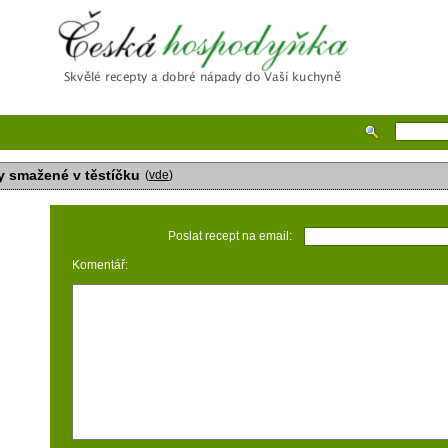
Česká hospodyňka
 smažené v těstíčku
(
vde
)
Poslat recept na email:
Komentář: