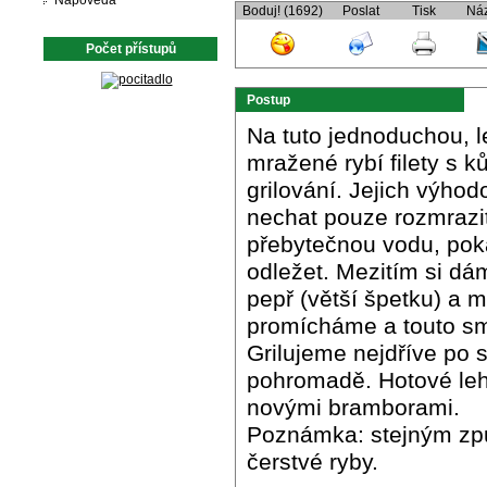
Nápověda
Boduj! (1692)
Poslat
Tisk
Ná
Počet přístupů
Postup
Na tuto jednoduchou, 
mražené rybí filety s k
grilování. Jejich výhod
nechat pouze rozmrazi
přebytečnou vodu, pok
odležet. Mezitím si dám
pepř (větší špetku) a 
promícháme a touto smě
Grilujeme nejdříve po s
pohromadě. Hotové leh
novými bramborami.
Poznámka: stejným zp
čerstvé ryby.