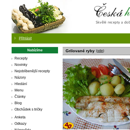
Česká
Přihlásit
Nabízíme
Grilované ryby
(
vde
)
Recepty
Novinky
Nejoblíbenější recepty
Názory
Hledání
Menu
Články
Blog
Obchůdek s tričky
Anketa
Odkazy