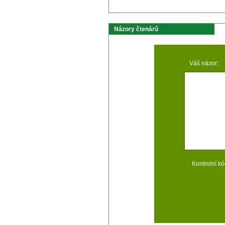
Názory čtenárů
Váš názor:
Kontrolní kó