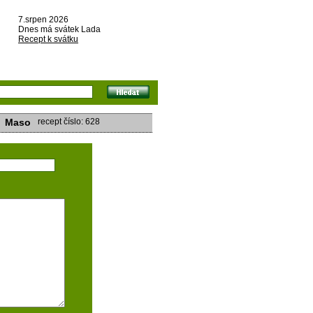
7.srpen 2026
Dnes má svátek Lada
Recept k svátku
Maso
recept číslo: 628