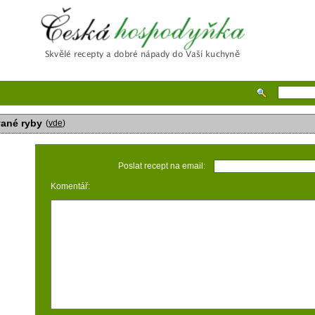
Česká hospodyňka
vané ryby
(
vde
)
Poslat recept na email:
Komentář: