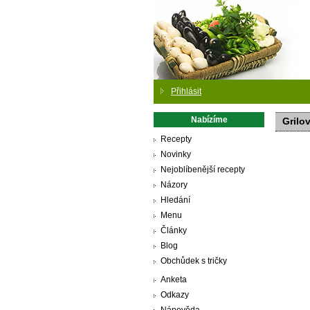
Přihlásit
Nabízíme
Grilo
Recepty
Novinky
Nejoblíbenější recepty
Názory
Hledání
Menu
Články
Blog
Obchůdek s tričky
Anketa
Odkazy