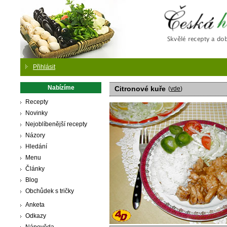
Česká
Přihlásit
Nabízíme
Citronové kuře
(
vde
)
Recepty
Novinky
Nejoblíbenější recepty
Názory
Hledání
Menu
Články
Blog
Obchůdek s tričky
Anketa
Odkazy