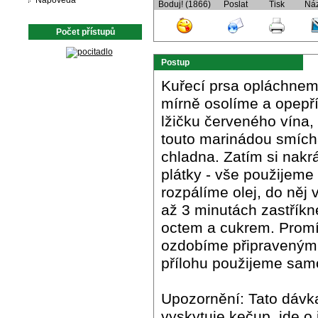
Nápověda
Boduj! (1866)
Poslat
Tisk
Ná
Počet přístupů
Postup
Kuřecí prsa opláchnem
mírně osolíme a opepř
lžičku červeného vína,
touto marinádou smích
chladna. Zatím si nakrá
plátky - vše použijeme
rozpálíme olej, do něj
až 3 minutách zastří
octem a cukrem. Promí
ozdobíme připraveným č
přílohu použijeme samo
Upozornění: Tato dávka
vyskytuje kečup, jde o