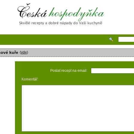
Česká hospodyňka
nové kuře
(
vde
)
Poslat recept na email:
Komentář: