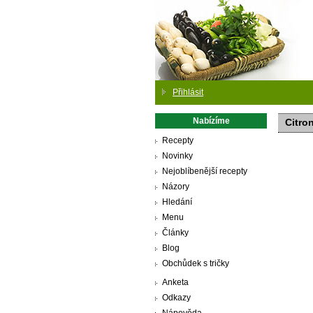
Přihlásit
Nabízíme
Citro
Recepty
Novinky
Nejoblíbenější recepty
Názory
Hledání
Menu
Články
Blog
Obchůdek s tričky
Anketa
Odkazy