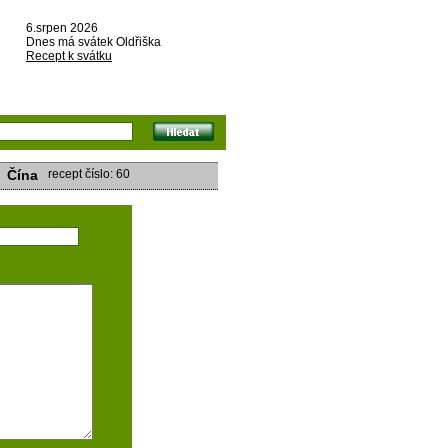
6.srpen 2026
Dnes má svátek Oldřiška
Recept k svátku
Čína
recept číslo: 60