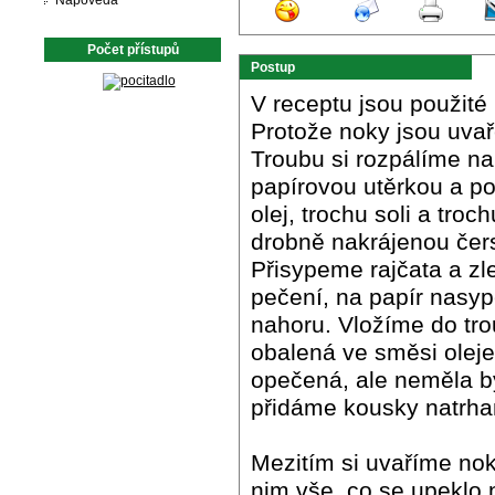
Nápověda
Počet přístupů
Postup
V receptu jsou použité 
Protože noky jsou uva
Troubu si rozpálíme na
papírovou utěrkou a po
olej, trochu soli a tro
drobně nakrájenou čer
Přisypeme rajčata a z
pečení, na papír nasyp
nahoru. Vložíme do tro
obalená ve směsi oleje
opečená, ale neměla b
přidáme kousky natrha
Mezitím si uvaříme nok
nim vše, co se upeklo 