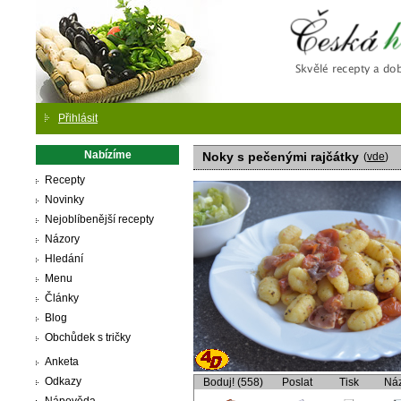
Česká
Přihlásit
Nabízíme
Noky s pečenými rajčátky
(
vde
)
Recepty
Novinky
Nejoblíbenější recepty
Názory
Hledání
Menu
Články
Blog
Obchůdek s tričky
Anketa
Odkazy
Boduj! (558)
Poslat
Tisk
Ná