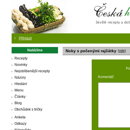
Česká
Přihlásit
Nabízíme
Noky s pečenými rajčátky
(
vde
)
Recepty
Novinky
Po
Nejoblíbenější recepty
Komentář:
Názory
Hledání
Menu
Články
Blog
Obchůdek s tričky
Anketa
Odkazy