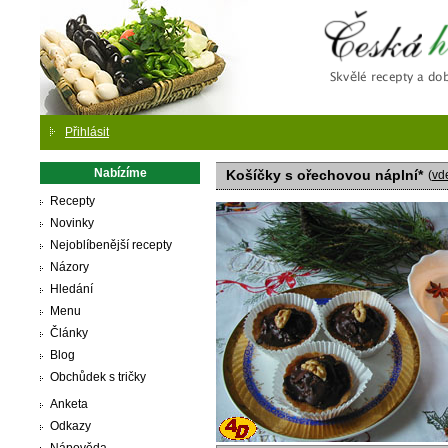
Česká
Přihlásit
Nabízíme
Košíčky s ořechovou náplní*
(
vd
Recepty
Novinky
Nejoblíbenější recepty
Názory
Hledání
Menu
Články
Blog
Obchůdek s tričky
Anketa
Odkazy