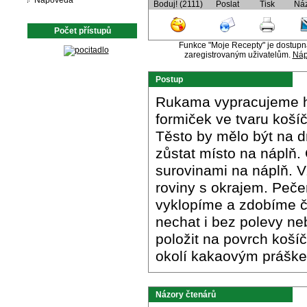
Nápověda
Boduj! (2111)
Poslat
Tisk
Ná
Počet přístupů
Funkce "Moje Recepty" je dostup
zaregistrovaným uživatelům.
Náp
Postup
Rukama vypracujeme hla
formiček ve tvaru košíč
Těsto by mělo být na d
zůstat místo na náplň
surovinami na náplň. V
roviny s okrajem. Peče
vyklopíme a zdobíme 
nechat i bez polevy ne
položit na povrch koší
okolí kakaovým práške
Názory čtenárů