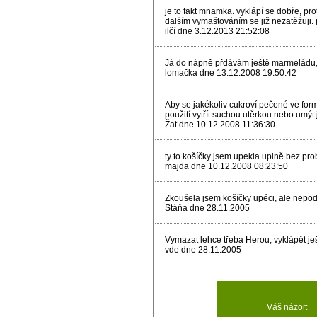
je to fakt mnamka. vyklápí se dobře, pro
dalším vymaštováním se již nezatěžuji
ilčí dne 3.12.2013 21:52:08
Já do nápně přdávám ještě marmeládu, 
lomačka dne 13.12.2008 19:50:42
Aby se jakékoliv cukroví pečené ve for
použití vytřít suchou utěrkou nebo umýt 
Žat dne 10.12.2008 11:36:30
ty to košíčky jsem upekla uplně bez pro
majda dne 10.12.2008 08:23:50
Zkoušela jsem košíčky upéci, ale nepoda
Stáňa dne 28.11.2005
Vymazat lehce třeba Herou, vyklápět ješ
vde dne 28.11.2005
Váš názor: