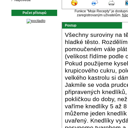
Nápověda
Funkce "Moje Recepty" je dostup
Počet přístupů
zaregistrovaným uživatelům.
Náp
Postup
Všechny suroviny na t
hladké těsto. Rozdělíme
pomoučeném vále plát 
(velikost řídíme podle
Pokud použijeme kysel
krupicového cukru, po
velkého kastrolu si dá
Jakmile se voda prudce
připravených knedlíků,
pokličkou do doby, než
vaříme knedlíky 5 až 8 
můžeme jeden knedlík v
uvařený. Knedlíky vydá
posypeme tvarohem a 