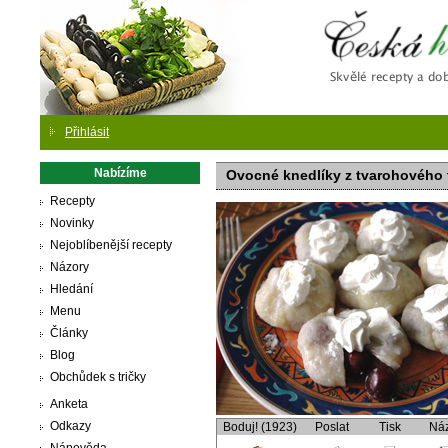
Česká
Přihlásit
Nabízíme
Ovocné knedlíky z tvarohového 
Recepty
Novinky
Nejoblíbenější recepty
Názory
Hledání
Menu
Články
Blog
Obchůdek s tričky
Anketa
Odkazy
Boduj! (1923)
Poslat
Tisk
Ná