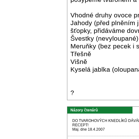
Vhodné druhy ovoce pr
Jahody (před plněním
šťopky, přidáváme dovn
Švestky (nevyloupané)
Meruňky (bez pecek i 
Třešně
Višně
Kyselá jablka (oloupan
?
Názory čtenárů
DO TVAROHOVÝCH KNEDLÍKŮ DÁVÁM
RECEPT!
Maj. dne 18.4.2007