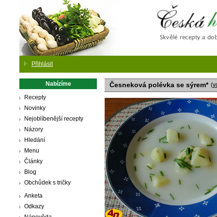
Česká
Přihlásit
Nabízíme
Česneková polévka se sýrem*
(
v
Recepty
Novinky
Nejoblíbenější recepty
Názory
Hledání
Menu
Články
Blog
Obchůdek s tričky
Anketa
Odkazy