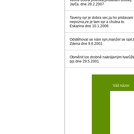
Velice dobrá polévka,přidávám bodíky.
Jarča. dne 28.2.2007
Taveny syr je dobra vec,ja ho pridava
nepozna,ze je tam syr a chutna to.
Eskarina dne 10.1.2006
Odstěhoval se nám syn,manžel se opil,t
Zdena dne 9.6.2001
Obměnit lze drobně nakrájeným tvarůžk
pjs dne 29.5.2001
Váš názor: