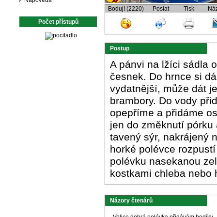
Nápověda
Boduj! (2220)
Poslat
Tisk
Ná
Počet přístupů
Postup
A pánvi na lžíci sádla
česnek. Do hrnce si d
vydatnější, může dát j
brambory. Do vody přid
opepříme a přidáme o
jen do změknutí pórku
tavený sýr, nakrájený
horké polévce rozpustí 
polévku nasekanou ze
kostkami chleba nebo 
Názory čtenárů