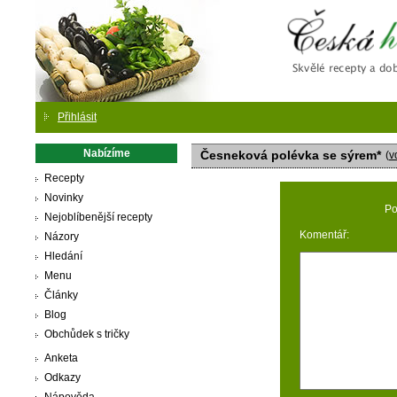
Česká
Přihlásit
Nabízíme
Česneková polévka se sýrem*
(
v
Recepty
Novinky
Po
Nejoblíbenější recepty
Komentář:
Názory
Hledání
Menu
Články
Blog
Obchůdek s tričky
Anketa
Odkazy