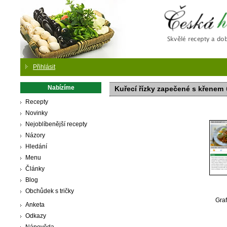
Česká
Přihlásit
Nabízíme
Kuřecí řízky zapečené s křenem
Recepty
Novinky
Nejoblíbenější recepty
Názory
Hledání
Menu
Články
Blog
Obchůdek s tričky
Graf
Anketa
Odkazy