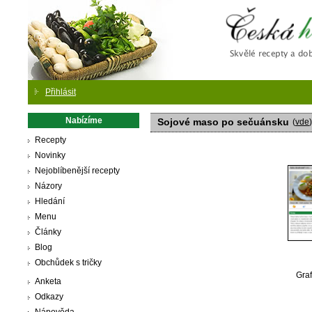
Česká
Přihlásit
Nabízíme
Sojové maso po sečuánsku
(
vde
)
Recepty
Novinky
Nejoblíbenější recepty
Názory
Hledání
Menu
Články
Blog
Obchůdek s tričky
Graf
Anketa
Odkazy