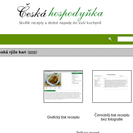
Česká hospodyňka
nská rýže kari
(
ame
)
Černobílý tisk receptu
Grafický tisk receptu
bez fotografie