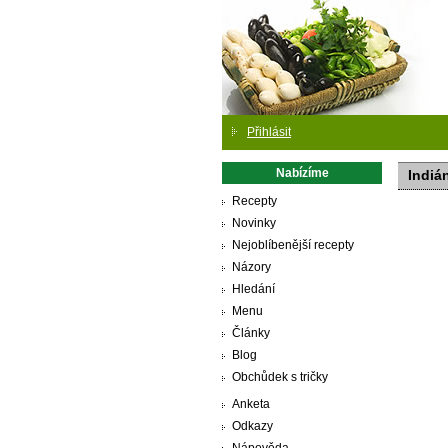
Přihlásit
Nabízíme
Indiá
Recepty
Novinky
Nejoblíbenější recepty
Názory
Hledání
Menu
Články
Blog
Obchůdek s tričky
Anketa
Odkazy