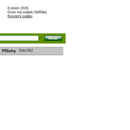
6.srpen 2026
Dnes má svátek Oldřiška
Recept k svátku
Přílohy
číslo:552