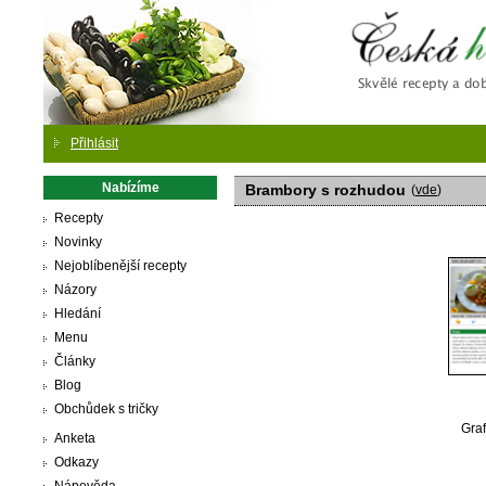
Česká
Přihlásit
Nabízíme
Brambory s rozhudou
(
vde
)
Recepty
Novinky
Nejoblíbenější recepty
Názory
Hledání
Menu
Články
Blog
Obchůdek s tričky
Graf
Anketa
Odkazy