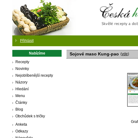
Česká
Přihlásit
Nabízíme
Sojové maso Kung-pao
(
vde
)
Recepty
Novinky
Nejoblíbenější recepty
Názory
Hledání
Menu
Články
Blog
Obchůdek s tričky
Graf
Anketa
Odkazy