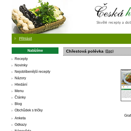
Česká
Přihlásit
Nabízíme
Chřestová polévka
(
Bag
)
Recepty
Novinky
Nejoblíbenější recepty
Názory
Hledání
Menu
Články
Blog
Obchůdek s tričky
Graf
Anketa
Odkazy