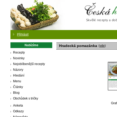
Česká
Přihlásit
Nabízíme
Hradecká pomazánka
(
vde
)
Recepty
Novinky
Nejoblíbenější recepty
Názory
Hledání
Menu
Články
Blog
Obchůdek s tričky
Graf
Anketa
Odkazy