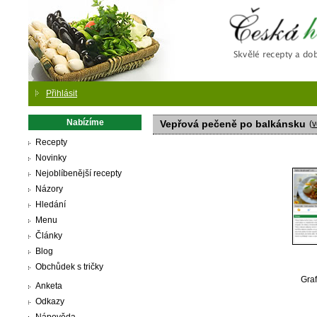
Česká
Přihlásit
Nabízíme
Vepřová pečeně po balkánsku
(
v
Recepty
Novinky
Nejoblíbenější recepty
Názory
Hledání
Menu
Články
Blog
Obchůdek s tričky
Graf
Anketa
Odkazy