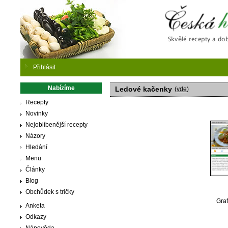
Česká
Přihlásit
Nabízíme
Ledové kačenky
(
vde
)
Recepty
Novinky
Nejoblíbenější recepty
Názory
Hledání
Menu
Články
Blog
Obchůdek s tričky
Graf
Anketa
Odkazy