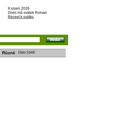
9.srpen 2026
Dnes má svátek Roman
Recept k svátku
Různé
číslo:1646