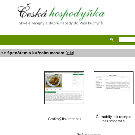
Česká hospodyňka
 se špenátem a kuřecím masem
(
vde
)
Černobílý tisk receptu
Grafický tisk receptu
bez fotografie