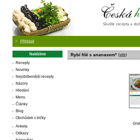
Česká
Přihlásit
Nabízíme
Rybí filé s ananasem*
(
vde
)
Recepty
Novinky
Nejoblíbenější recepty
Názory
Hledání
Menu
Články
Blog
Obchůdek s tričky
Graf
Anketa
Odkazy