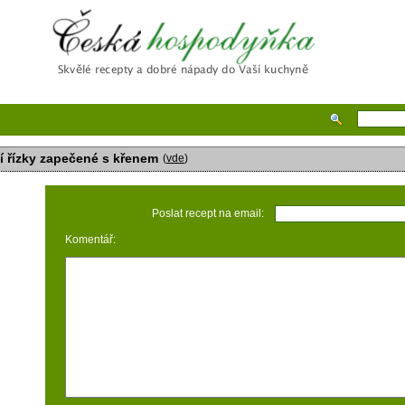
Česká hospodyňka
í řízky zapečené s křenem
(
vde
)
Poslat recept na email:
Komentář: