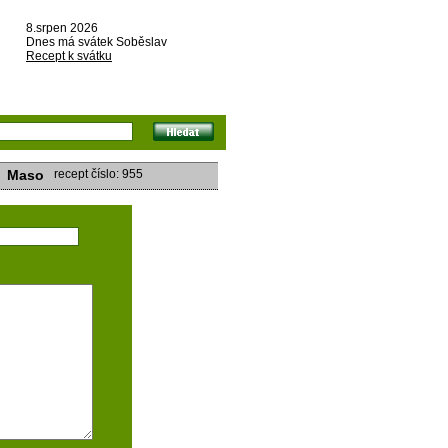
8.srpen 2026
Dnes má svátek Soběslav
Recept k svátku
Maso
recept číslo: 955