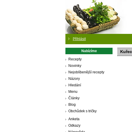
Přihlásit
Nabízíme
Kuřec
Recepty
Novinky
Nejoblíbenější recepty
Názory
Hledání
Menu
Články
Blog
Obchůdek s tričky
Anketa
Odkazy