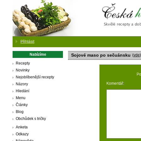
Česká
Přihlásit
Nabízíme
Sojové maso po sečuánsku
(
vde
)
Recepty
Novinky
Po
Nejoblíbenější recepty
Komentář:
Názory
Hledání
Menu
Články
Blog
Obchůdek s tričky
Anketa
Odkazy