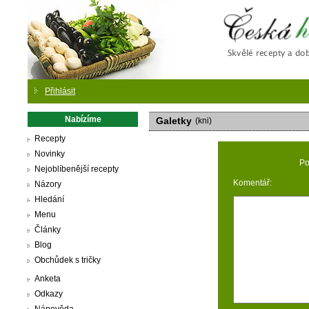
Česká
Přihlásit
Nabízíme
Galetky
(kni)
Recepty
Novinky
Po
Nejoblíbenější recepty
Komentář:
Názory
Hledání
Menu
Články
Blog
Obchůdek s tričky
Anketa
Odkazy