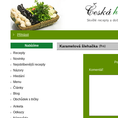
Česká
Přihlásit
Nabízíme
Karamelová šlehačka
(fha)
Recepty
Novinky
Po
Nejoblíbenější recepty
Komentář:
Názory
Hledání
Menu
Články
Blog
Obchůdek s tričky
Anketa
Odkazy