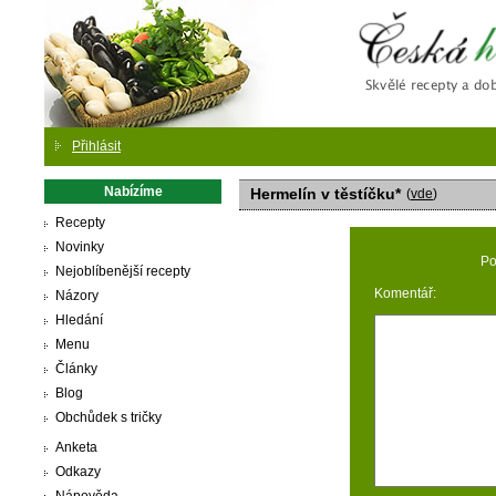
Česká
Přihlásit
Nabízíme
Hermelín v těstíčku*
(
vde
)
Recepty
Novinky
Po
Nejoblíbenější recepty
Komentář:
Názory
Hledání
Menu
Články
Blog
Obchůdek s tričky
Anketa
Odkazy