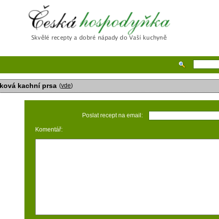
Česká hospodyňka
ková kachní prsa
(
vde
)
Poslat recept na email:
Komentář: