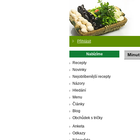
Přihlásit
Nabízíme
Minut
Recepty
Novinky
Nejoblíbenější recepty
Názory
Hledání
Menu
Články
Blog
Obchůdek s tričky
Anketa
Odkazy