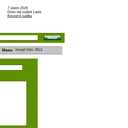
7.srpen 2026
Dnes má svátek Lada
Recept k svátku
Maso
recept číslo: 3511