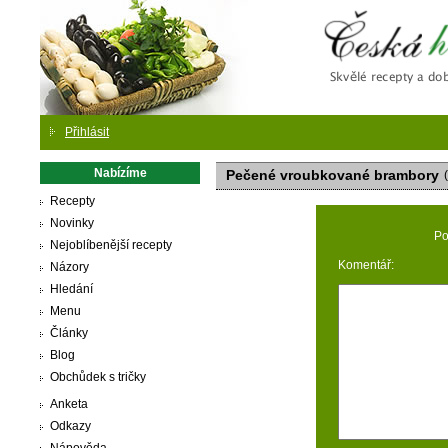
Česká
Přihlásit
Nabízíme
Pečené vroubkované brambory
(
Recepty
Novinky
Po
Nejoblíbenější recepty
Komentář:
Názory
Hledání
Menu
Články
Blog
Obchůdek s tričky
Anketa
Odkazy