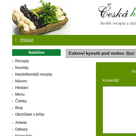
Česká
Přihlásit
Nabízíme
Cukroví kynuté pod vodou
(
Bag
)
Recepty
Novinky
Po
Nejoblíbenější recepty
Komentář:
Názory
Hledání
Menu
Články
Blog
Obchůdek s tričky
Anketa
Odkazy