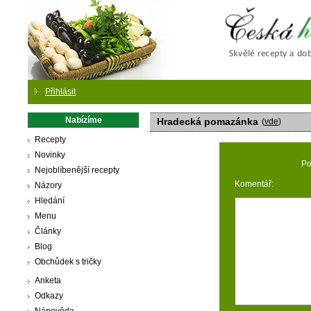
Česká
Přihlásit
Nabízíme
Hradecká pomazánka
(
vde
)
Recepty
Novinky
Po
Nejoblíbenější recepty
Komentář:
Názory
Hledání
Menu
Články
Blog
Obchůdek s tričky
Anketa
Odkazy