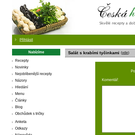
Česká
Přihlásit
Nabízíme
Salát s krabími tyčinkami
(
vde
)
Recepty
Novinky
Po
Nejoblíbenější recepty
Komentář:
Názory
Hledání
Menu
Články
Blog
Obchůdek s tričky
Anketa
Odkazy