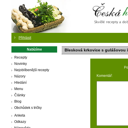
Česká
Přihlásit
Nabízíme
Blesková krkovice s gulášovou
Recepty
Novinky
Po
Nejoblíbenější recepty
Komentář:
Názory
Hledání
Menu
Články
Blog
Obchůdek s tričky
Anketa
Odkazy