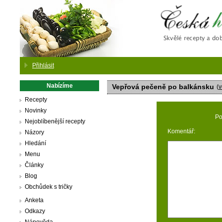
Česká
Přihlásit
Nabízíme
Vepřová pečeně po balkánsku
(
v
Recepty
Novinky
Po
Nejoblíbenější recepty
Komentář:
Názory
Hledání
Menu
Články
Blog
Obchůdek s tričky
Anketa
Odkazy