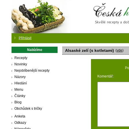
Česká
Přihlásit
Nabízíme
Alsaské zelí (s kotletami)
(
vde
)
Recepty
Novinky
Po
Nejoblíbenější recepty
Komentář:
Názory
Hledání
Menu
Články
Blog
Obchůdek s tričky
Anketa
Odkazy