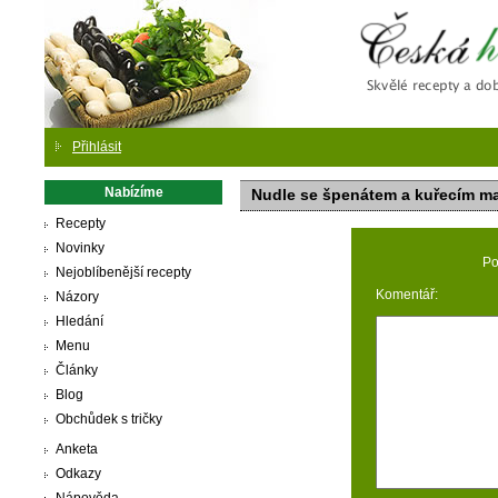
Česká
Přihlásit
Nabízíme
Nudle se špenátem a kuřecím 
Recepty
Novinky
Po
Nejoblíbenější recepty
Komentář:
Názory
Hledání
Menu
Články
Blog
Obchůdek s tričky
Anketa
Odkazy