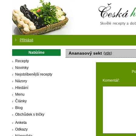
Česká
Přihlásit
Nabízíme
Ananasový sekt
(
vde
)
Recepty
Novinky
Po
Nejoblíbenější recepty
Komentář:
Názory
Hledání
Menu
Články
Blog
Obchůdek s tričky
Anketa
Odkazy