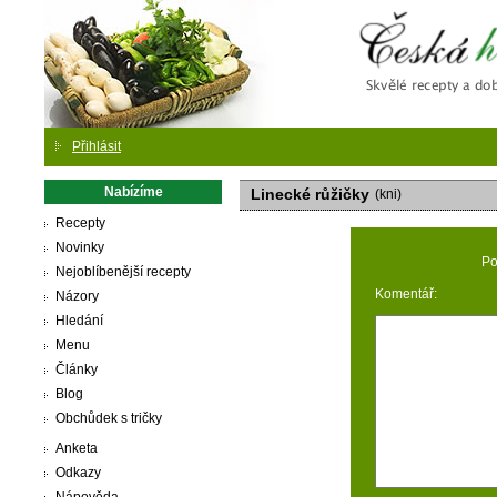
Česká
Přihlásit
Nabízíme
Linecké růžičky
(kni)
Recepty
Novinky
Po
Nejoblíbenější recepty
Komentář:
Názory
Hledání
Menu
Články
Blog
Obchůdek s tričky
Anketa
Odkazy