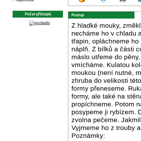
Nápověda
Počet přístupů
Postup
Z hladké mouky, změkl
necháme ho v chladu al
třapin, opláchneme ho 
náplň. Z bílků a části 
máslo utřeme do pěny, 
vmícháme. Kulatou ko
moukou (není nutné, má
zhruba do velikosti tét
formy přeneseme. Ruka
formy, ale také na stě
propíchneme. Potom n
posypeme ji rybízem. 
zvolna pečeme. Jakmile
Vyjmeme ho z trouby a
Poznámky: