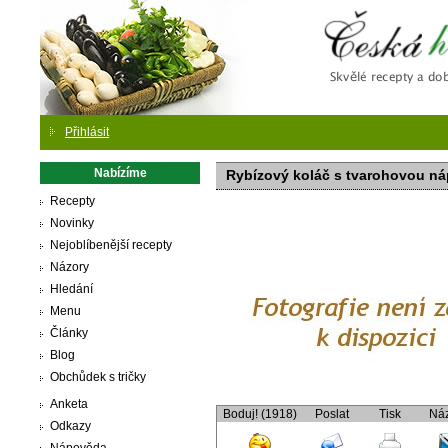
Česká
Přihlásit
Nabízíme
Rybízový koláč s tvarohovou ná
Recepty
Novinky
Nejoblíbenější recepty
Názory
Hledání
Menu
Články
Blog
Obchůdek s tričky
Anketa
Boduj! (1918)
Poslat
Tisk
Ná
Odkazy