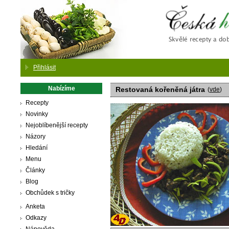
Česká
Přihlásit
Nabízíme
Restovaná kořeněná játra
(
vde
)
Recepty
Novinky
Nejoblíbenější recepty
Názory
Hledání
Menu
Články
Blog
Obchůdek s tričky
Anketa
Odkazy