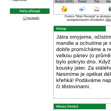
Nápověda
Boduj! (1605)
Poslat
Tisk
Ná
Počet přístupů
Funkce "Moje Recepty" je dostup
zaregistrovaným uživatelům.
Náp
Postup
Játra omyjeme, očistím
mandle a ochutíme je 
dobře promícháme a n
velkou pánev (o průměru
bylo pokryto dno. Když
kousky jater. Za stálé
Nesmíme je opékat déle
křehká! Podáváme např
či těstovinami.
Názory čtenárů