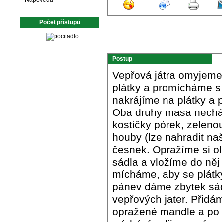
Nápověda
Počet přístupů
Postup
Vepřová játra omyjeme
plátky a promícháme s
nakrájíme na plátky a
Oba druhy masa nechám
kostičky pórek, zelen
houby (lze nahradit na
česnek. Opražíme si ol
sádla a vložíme do ně
mícháme, aby se plátk
pánev dáme zbytek sád
vepřových jater. Přidá
opražené mandle a po 