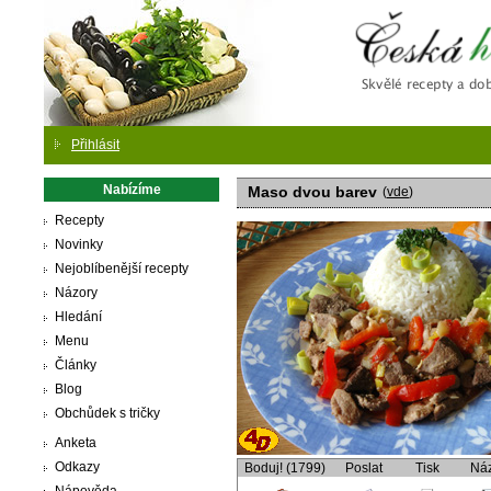
Česká
Přihlásit
Nabízíme
Maso dvou barev
(
vde
)
Recepty
Novinky
Nejoblíbenější recepty
Názory
Hledání
Menu
Články
Blog
Obchůdek s tričky
Anketa
Odkazy
Boduj! (1799)
Poslat
Tisk
Ná