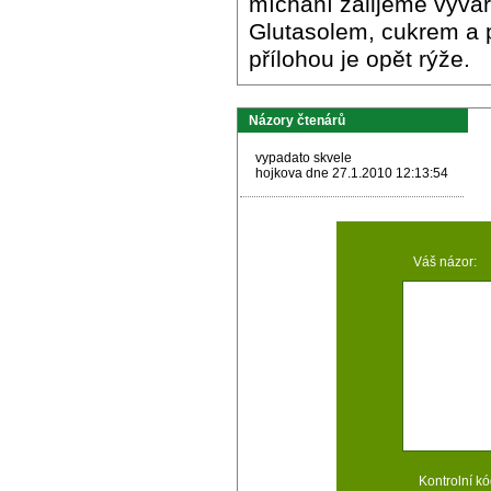
míchání zalijeme výva
Glutasolem, cukrem a 
přílohou je opět rýže.
Názory čtenárů
vypadato skvele
hojkova dne 27.1.2010 12:13:54
Váš názor:
Kontrolní kó