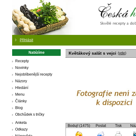
Česká
Přihlásit
Nabízíme
Květákový salát s vejci
(
vde
)
Recepty
Novinky
Nejoblíbenější recepty
Názory
Hledání
Menu
Články
Blog
Obchůdek s tričky
Anketa
Boduj! (1475)
Poslat
Tisk
Ná
Odkazy