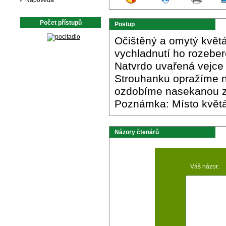
Nápověda
Počet přístupů
Postup
Očištěný a omytý květ
vychladnutí ho rozeber
Natvrdo uvařená vejce
Strouhanku opražíme 
ozdobíme nasekanou z
Poznámka: Místo květáku
Názory čtenárů
Váš názor: