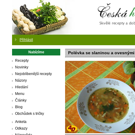
Česká
Přihlásit
Nabízíme
Polévka se slaninou a ovesnými
Recepty
Novinky
Nejoblíbenější recepty
Názory
Hledání
Menu
Články
Blog
Obchůdek s tričky
Anketa
Odkazy