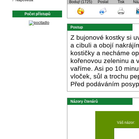
Nápověda
Boduj! (1725)
Poslat
Tisk
Ná
Počet přístupů
Postup
Z bujonové kostky si u
a cibuli a obojí nakráj
kostičky a necháme opé
kořenovou zeleninu a
vaříme. Asi po 10 minu
vloček, sůl a trochu p
Před podáváním posype
Názory čtenárů
Váš názor: