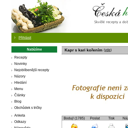
Česká
Přihlásit
Nabízíme
Kapr s kari kořením
(
vde
)
Recepty
Novinky
Nejoblíbenější recepty
Názory
Hledání
Menu
Články
Blog
Obchůdek s tričky
Anketa
Boduj! (1785)
Poslat
Tisk
Ná
Odkazy