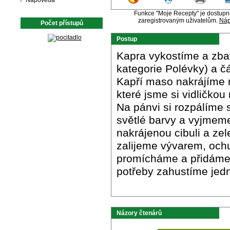
Nápověda
Funkce "Moje Recepty" je dostup
zaregistrovaným uživatelům.
Náp
Počet přístupů
Postup
Kapra vykostíme a zbav
kategorie Polévky) a čá
Kapří maso nakrájíme n
které jsme si vidličkou
Na pánvi si rozpálíme
světlé barvy a vyjmem
nakrájenou cibuli a ze
zalijeme vývarem, ochu
promícháme a přidáme 
potřeby zahustíme jed
Názory čtenárů