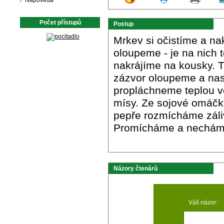
Nápověda
Počet přístupů
Postup
Mrkev si očistíme a n
oloupeme - je na nich 
nakrájíme na kousky. T
zázvor oloupeme a na
propláchneme teplou v
mísy. Ze sojové omáčky,
pepře rozmícháme záliv
Promícháme a necháme 
Názory čtenárů
Váš názor: