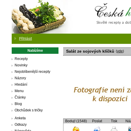
Česká
Přihlásit
Nabízíme
Salát ze sojových klíčků
(
vde
)
Recepty
Novinky
Nejoblíbenější recepty
Názory
Hledání
Menu
Články
Blog
Obchůdek s tričky
Anketa
Boduj! (1548)
Poslat
Tisk
Ná
Odkazy